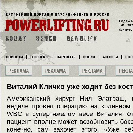
пауэрл
тяжела
фитнес
НОВОСТИ
О ПРОЕКТЕ
ПАРТНЕРЫ
ФОРУМ
АНОНСЫ
СОР
Виталий Кличко уже ходит без кос
Американский хирург Нил Элатраш, 
неделе провел операцию на коленном 
WBC в супертяжелом весе Виталия Клич
пациент вполне может возобновить бокс
конечно, сам захочет этого. «Уже се