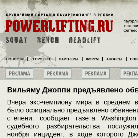
пауэрл
тяжела
фитнес
НОВОСТИ
О ПРОЕКТЕ
ПАРТНЕРЫ
ФОРУМ
АНОНСЫ
СОР
Вильяму Джоппи предъявлено об
Вчера экс-чемпиону мира в среднем 
было официально предъявлено обвинени
степени, сообщает газета Washingto
судебного разбирательства послуж
ноября инцидент, в ходе которого Дж