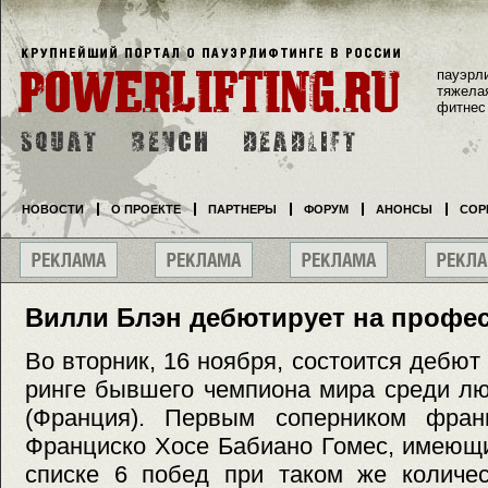
пауэрл
тяжела
фитнес
НОВОСТИ
О ПРОЕКТЕ
ПАРТНЕРЫ
ФОРУМ
АНОНСЫ
СОР
Вилли Блэн дебютирует на профе
Во вторник, 16 ноября, состоится дебю
ринге бывшего чемпиона мира среди л
(Франция). Первым соперником фран
Франциско Хосе Бабиано Гомес, имеющ
списке 6 побед при таком же количес