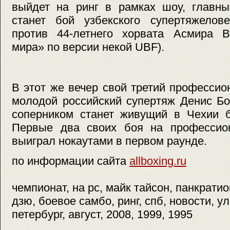
выйдет на ринг в рамках шоу, главны
станет бой узбекского супертяжелов
против 44-летнего хорвата Асмира В
мира» по версии некой UBF).
В этот же вечер свой третий професси
молодой российский супертяж Денис Бо
соперником станет живущий в Чехии б
Первые два своих боя на профессио
выиграл нокаутами в первом раунде.
по информации сайта
allboxing.ru
чемпионат, на pc, майк тайсон, панкрати
дзю, боевое самбо, ринг, спб, новости, ул
петербург, август, 2008, 1999, 1995