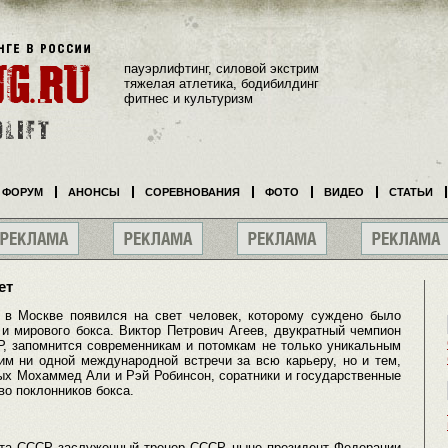
пауэрлифтинг, силовой экстрим
тяжелая атлетика, бодибилдинг
фитнес и культуризм
ФОРУМ
АНОНСЫ
СОРЕВНОВАНИЯ
ФОТО
ВИДЕО
СТАТЬИ
ет
 в Москве появился на свет человек, которому суждено было
 и мирового бокса. Виктор Петрович Агеев, двукратный чемпион
, запомнится современникам и потомкам не только уникальным
им ни одной международной встречи за всю карьеру, но и тем,
ых Мохаммед Али и Рэй Робинсон, соратники и государственные
во поклонников бокса.
рта СССР, заслуженный тренер СССР, ныне президент Федерации