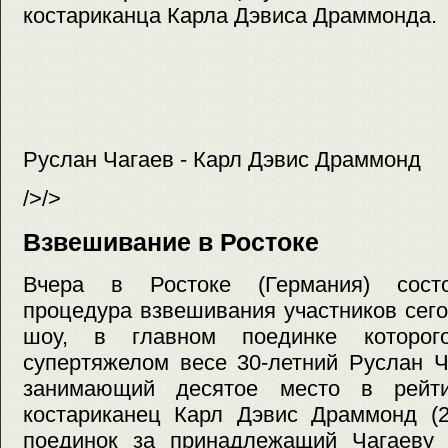
костариканца Карла Дэвиса Драммонда.
Руслан Чагаев - Карл Дэвис Драммонд
/>/>
Взвешивание в Ростоке
Вчера в Ростоке (Германия) сост
процедура взвешивания участников сег
шоу, в главном поединке котор
супертяжелом весе 30-летний Руслан Чаг
занимающий десятое место в рейт
костариканец Карл Дэвис Драммонд (26
поединок за принадлежащий Чагаеву 