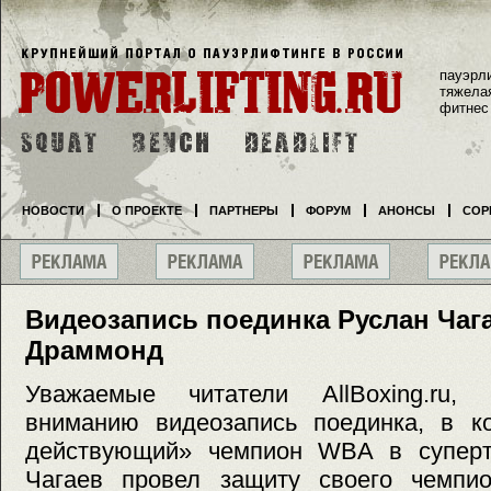
пауэрл
тяжела
фитнес
НОВОСТИ
О ПРОЕКТЕ
ПАРТНЕРЫ
ФОРУМ
АНОНСЫ
СОР
Видеозапись поединка Руслан Чага
Драммонд
Уважаемые читатели AllBoxing.ru,
вниманию видеозапись поединка, в к
действующий» чемпион WBA в суперт
Чагаев провел защиту своего чемпио