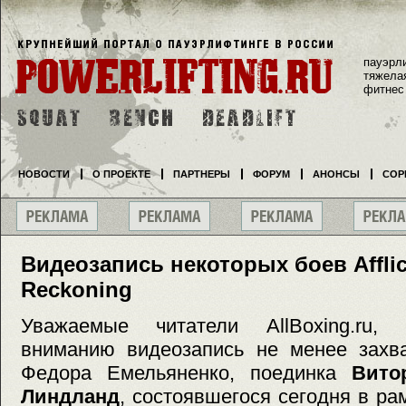
пауэрл
тяжела
фитнес
НОВОСТИ
О ПРОЕКТЕ
ПАРТНЕРЫ
ФОРУМ
АНОНСЫ
СОР
Видеозапись некоторых боев Afflict
Reckoning
Уважаемые читатели AllBoxing.ru,
вниманию видеозапись не менее захв
Федора Емельяненко, поединка
Вито
Линдланд
, состоявшегося сегодня в рамк