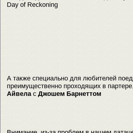
Day of Reckoning
А также специально для любителей поед
преимущественно проходящих в партере
Айвела
с
Джошем Барнеттом
Внимание, из-за проблем в нашем датаце