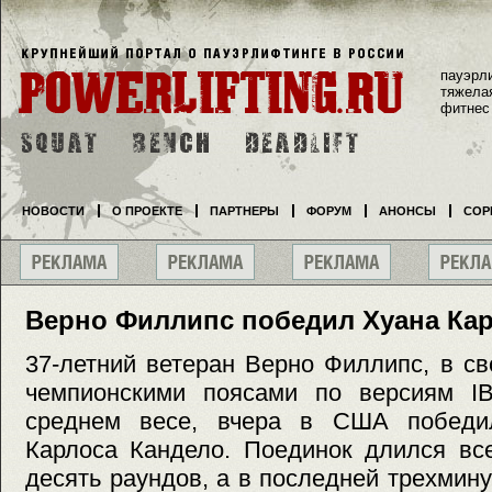
пауэрл
тяжела
фитнес
НОВОСТИ
О ПРОЕКТЕ
ПАРТНЕРЫ
ФОРУМ
АНОНСЫ
СОР
Верно Филлипс победил Хуана Ка
37-летний ветеран Верно Филлипс, в с
чемпионскими поясами по версиям 
среднем весе, вчера в США победи
Карлоса Кандело. Поединок длился вс
десять раундов, а в последней трехмин