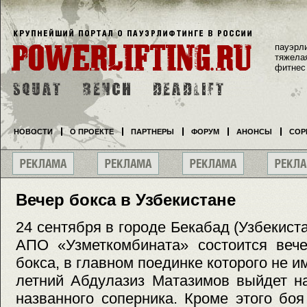
пауэрл
тяжела
фитнес
НОВОСТИ
О ПРОЕКТЕ
ПАРТНЕРЫ
ФОРУМ
АНОНСЫ
СОР
Вечер бокса в Узбекистане
24 сентября в городе Бекабад (Узбекист
АПО «Узметкомбината» состоится вече
бокса, в главном поединке которого не 
летний Абдулазиз Матазимов выйдет на
названного соперника. Кроме этого боя