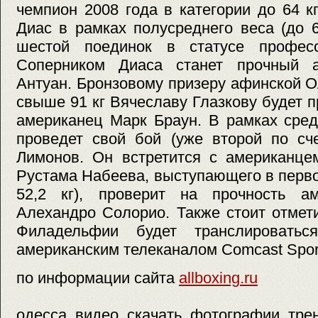
чемпион 2008 года в категории до 64 
Диас в рамках полусреднего веса (до 6
шестой поединок в статусе професс
Cоперником Диаса станет прочный а
Антуан. Бронзовому призеру афинской 
свыше 91 кг Вячеславу Глазкову будет 
американец Марк Браун. В рамках средн
проведет свой бой (уже второй по сч
Лимонов. Он встретится с американце
Рустама Набеева, выступающего в перв
52,2 кг), проверит на прочность ам
Алехандро Солорио. Также стоит отмети
Филадельфии будет транслировать
американским телеканалом Сomcast Spor
по информации сайта
allboxing.ru
одесса, видео, скачать, фотографии, тре