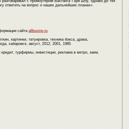
Я разговаривал с промоутером Вахтанга Гэри Шоу, однако до тех
огу ответить на вопрос о наших дальнейших планах».
формации сайта
allboxing.ru
ткин, картинки, татуировка, техника бокса, драка,
да, хабаровск, август, 2012, 2001, 1985
 кредит, турфирмы, инвестиции, реклама в метро, заем,