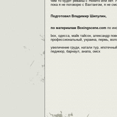
чем то будет реванш с Нонито или нет. 
пока я не поговорю с Вахтангом, я не см
Подготовил Владимир Шипулин,
по материалам Boxingscene.com
по ин
box, одесса, майк тайсон, александр пове
профессиональный, украина, пермь, волог
увеличение груди, натали тур, ипотечный
педикюр, барнаул, анапа, омск