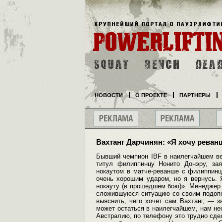
НОВОСТИ
О ПРОЕКТЕ
ПАРТНЕРЫ
Вахтанг Дарчинян: «Я хочу реван
Бывший чемпион IBF в наилегчайшем ве
титул филиппинцу Нонито Донэру, зая
нокаутом в матче-реванше с филиппинц
очень хорошим ударом, но я вернусь. 
нокауту (в прошедшем бою)». Менеджер 
сложившуюся ситуацию со своим подопе
выяснить, чего хочет сам Вахтанг, — 
может остаться в наилегчайшем, нам нео
Австралию, по телефону это трудно сдел