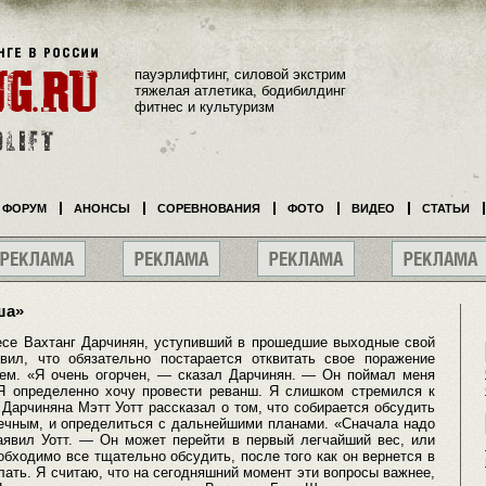
пауэрлифтинг, силовой экстрим
тяжелая атлетика, бодибилдинг
фитнес и культуризм
ФОРУМ
АНОНСЫ
СОРЕВНОВАНИЯ
ФОТО
ВИДЕО
СТАТЬИ
ша»
се Вахтанг Дарчинян, уступивший в прошедшие выходные свой
вил, что обязательно постарается отквитать свое поражение
ем. «Я очень огорчен, — сказал Дарчинян. — Он поймал меня
Я определенно хочу провести реванш. Я слишком стремился к
Дарчиняна Мэтт Уотт рассказал о том, что собирается обсудить
чным, и определиться с дальнейшими планами. «Сначала надо
заявил Уотт. — Он может перейти в первый легчайший вес, или
бходимо все тщательно обсудить, после того как он вернется в
ать. Я считаю, что на сегодняшний момент эти вопросы важнее,