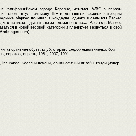
 в калифорнийском городе Карсоне, чемпион WBC в первом
пил свой титул чемпиону IBF в легчайшей весовой категории
единка Маркес побывал в нокдауне, однако в седьмом Васкес
в, что не может дышать из-за сломанного носа. Рафаэль Маркес
аваться в новой весовой категории и планирует вернуться в свой
tWireImages.com)
вки, спортивная обувь, клуб, старый, федор емельяненко, бои
ь, саратов, апрель, 1981, 2007, 1991
y, insurance, болезни печени, ландшафтный дизайн, кондиционер,