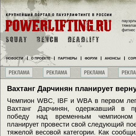
пауэрл
тяжела
фитнес
НОВОСТИ
О ПРОЕКТЕ
ПАРТНЕРЫ
ФОРУМ
АНОНСЫ
СОР
Вахтанг Дарчинян планирует верну
Чемпион WBC, IBF и WBA в первом легч
Вахтанг Дарчинян, одержавший в 
победу над временным чемпионо
планирует провести свой следующий по
тяжелой весовой категории. Как сообщ