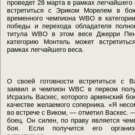
проведет 28 марта в рамках легчайшего
встретиться с Эриком Морелем в бо
временного чемпиона WBO в категории 
победы и перехода обладателя полноц
титула WBO в этом весе Джерри Пе
категорию Монтель может встретить
рамках легчайшего веса.
О своей готовности встретиться с В
заявил и чемпион WBC в первом полул
Исраэль Васкес, которого армянский бо
качестве желаемого соперника. «Я нес
во встрече с Виком, — отметил Васкес.
боец. Он силен, по праву является чем
боя. Если получится его органи