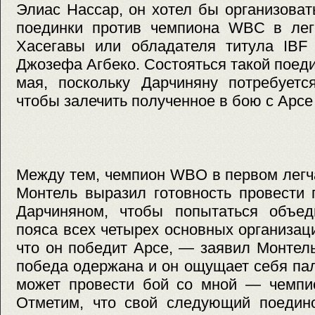
Элиас Нассар, он хотел бы организова
поединки против чемпиона WBC в ле
Хасегавы или обладателя титула IBF 
Джозефа Агбеко. Состояться такой поед
мая, поскольку Дарчиняну потребуетс
чтобы залечить полученное в бою с Арсе
Между тем, чемпион WBO в первом лег
Монтель выразил готовность провести 
Дарчиняном, чтобы попытаться объед
пояса всех четырех основных организаци
что он победит Арсе, — заявил Монтель
победа одержана и он ощущает себя па
может провести бой со мной — чемпио
Отметим, что свой следующий поедин