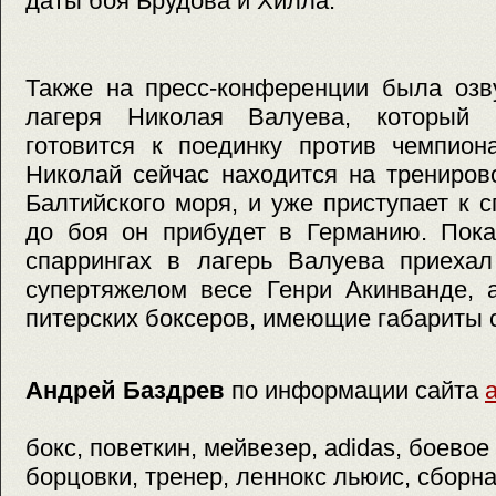
даты боя Брудова и Хилла.
Также на пресс-конференции была озв
лагеря Николая Валуева, который
готовится к поединку против чемпио
Николай сейчас находится на трениров
Балтийского моря, и уже приступает к 
до боя он прибудет в Германию. Пока
спаррингах в лагерь Валуева приеха
супертяжелом весе Генри Акинванде, 
питерских боксеров, имеющие габариты 
Андрей Баздрев
по информации сайта
a
бокс, поветкин, мейвезер, adidas, боевое
борцовки, тренер, леннокс льюис, сборна