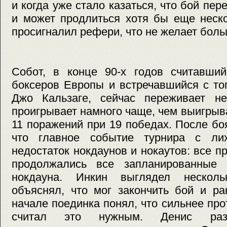
и когда уже стало казаться, что бой пер
и может продлиться хотя бы еще неско
просигналил рефери, что не желает боль
Собот, в конце 90-х годов считавши
боксеров Европы и встречавшийся с то
Джо Кальзаге, сейчас переживает н
проигрывает намного чаще, чем выигрыва
11 поражений при 19 победах. После б
что главное событие турнира с лих
недостаток нокдаунов и нокаутов: все 
продолжались все запланированные 
нокдауна. Инкин выглядел нескол
объяснял, что мог закончить бой и р
начале поединка понял, что сильнее про
считал это нужным. Денис ра