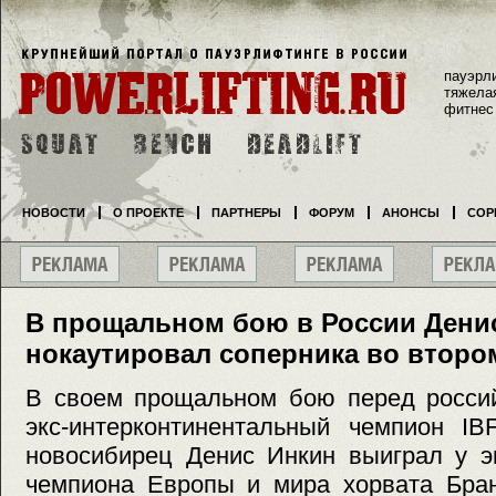
пауэрл
тяжела
фитнес
НОВОСТИ
О ПРОЕКТЕ
ПАРТНЕРЫ
ФОРУМ
АНОНСЫ
СОР
В прощальном бою в России Дени
нокаутировал соперника во второ
В своем прощальном бою перед росси
экс-интерконтинентальный чемпион IB
новосибирец Денис Инкин выиграл у эк
чемпиона Европы и мира хорвата Бран