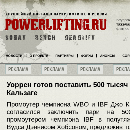
пауэрл
тяжела
фитнес
НОВОСТИ
О ПРОЕКТЕ
ПАРТНЕРЫ
ФОРУМ
АНОНСЫ
СОР
Уоррен готов поставить 500 тысяч
Кальзаге
Промоутер чемпиона WBO и IBF Джо Ка
согласился заключить пари на 5
промоутером чемпиона IBF в полутя
Вудса Дэннисом Хобсоном, предложив т