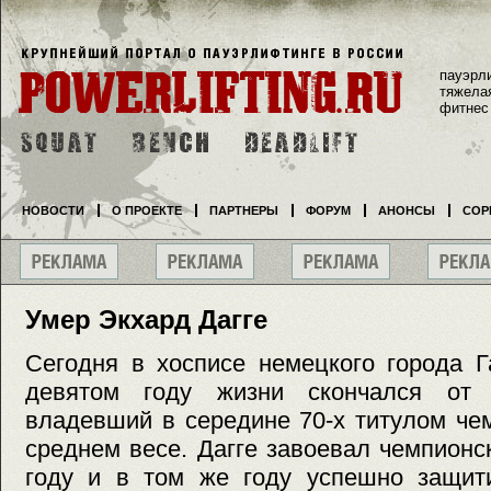
пауэрл
тяжела
фитнес
НОВОСТИ
О ПРОЕКТЕ
ПАРТНЕРЫ
ФОРУМ
АНОНСЫ
СОР
Умер Экхард Дагге
Сегодня в хосписе немецкого города Г
девятом году жизни скончался от 
владевший в середине 70-х титулом че
среднем весе. Дагге завоевал чемпион
году и в том же году успешно защит