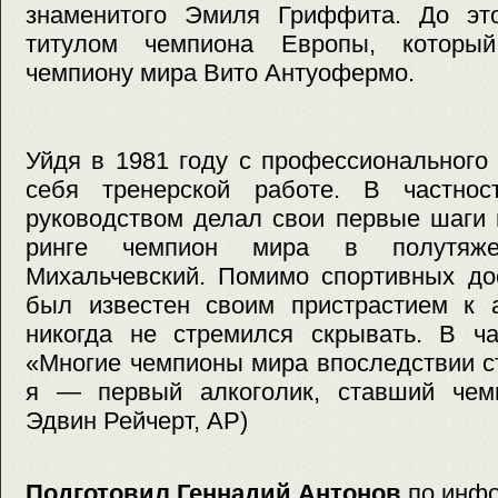
знаменитого Эмиля Гриффита. До эт
титулом чемпиона Европы, которы
чемпиону мира Вито Антуофермо.
Уйдя в 1981 году с профессионального 
себя тренерской работе. В частнос
руководством делал свои первые шаги
ринге чемпион мира в полутяж
Михальчевский. Помимо спортивных до
был известен своим пристрастием к а
никогда не стремился скрывать. В ча
«Многие чемпионы мира впоследствии с
я — первый алкоголик, ставший чем
Эдвин Рейчерт, АР)
Подготовил Геннадий Антонов
по инф