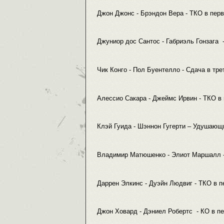
Джон Джонс - Брэндон Вера - ТКО в пер
Джуниор дос Сантос - Габриэль Гонзага 
Чик Конго - Пол Буентелло - Сдача в тр
Алессио Сакара - Джеймс Ирвин - ТКО в
Клэй Гуида - Шэннон Гугерти – Удушающ
Владимир Матюшенко - Элиот Маршалл -
Даррен Элкинс - Дуэйн Людвиг - ТКО в 
Джон Ховард - Дэниел Робертс - КО в п