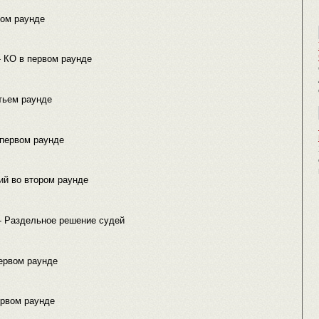
вом раунде
- КО в первом раунде
етьем раунде
 первом раунде
ий во втором раунде
 Раздельное решение судей
первом раунде
ервом раунде