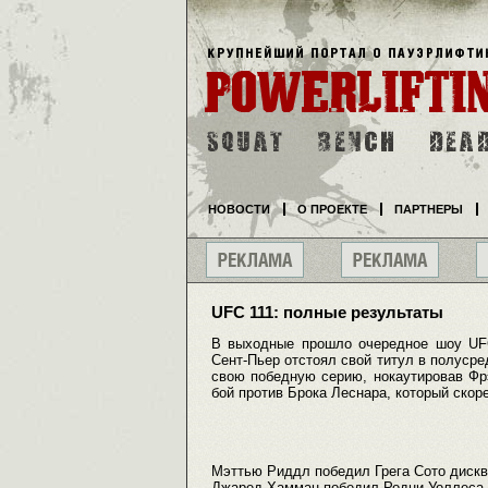
НОВОСТИ
О ПРОЕКТЕ
ПАРТНЕРЫ
UFC 111: полные результаты
В выходные прошло очередное шоу UFC
Сент-Пьер отстоял свой титул в полуср
свою победную серию, нокаутировав Фр
бой против Брока Леснара, который скор
Мэттью Риддл победил Грега Сото дискв
Джаред Хамман победил Родни Уоллеса