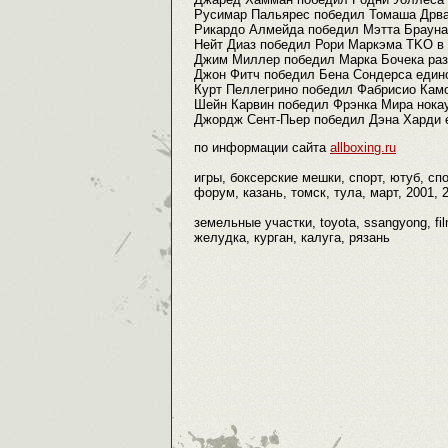
Русимар Пальярес победил Томаша Дрва
Рикардо Алмейда победил Мэтта Браун
Нейт Диаз победил Рори Маркэма TKO в
Джим Миллер победил Марка Бочека ра
Джон Фитч победил Бена Сондерса един
Курт Пеллегрино победил Фабрисио Кам
Шейн Карвин победил Фрэнка Мира нока
Джордж Сент-Пьер победил Дэна Харди 
по информации сайта
allboxing.ru
игры, боксерские мешки, спорт, ютуб, сп
форум, казань, томск, тула, март, 2001, 
земельные участки, toyota, ssangyong, fi
желудка, курган, калуга, рязань