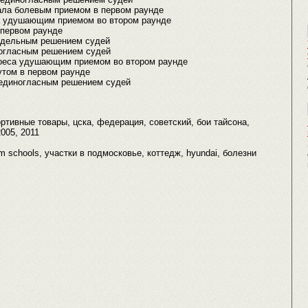
ла болевым приемом в первом раунде
а удушающим приемом во втором раунде
 первом раунде
здельным решением судей
огласным решением судей
оеса удушающим приемом во втором раунде
утом в первом раунде
единогласным решением судей
ортивные товары, цска, федерация, советский, бои тайсона,
2005, 2011
lm schools, участки в подмосковье, коттедж, hyundai, болезни