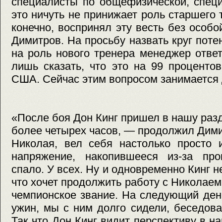
специалисты по общефизической, специ
это ничуть не принижает роль старшего 
конечно, воспринял эту весть без особо
Димитров. На просьбу назвать круг пот
на роль нового тренера менеджер отве
лишь сказать, что это на 99 проценто
США. Сейчас этим вопросом занимается 
«После боя Дон Кинг пришел в нашу разд
более четырех часов, — продолжил Дим
Николая, вел себя настолько просто 
напряжение, накопившееся из-за пр
спало. У всех. Ну и одновременно Кинг 
что хочет продолжить работу с Николаем 
чемпионское звание. На следующий ден
ужин, мы с ним долго сидели, беседов
Так что Дон Кинг видит перспективу в н