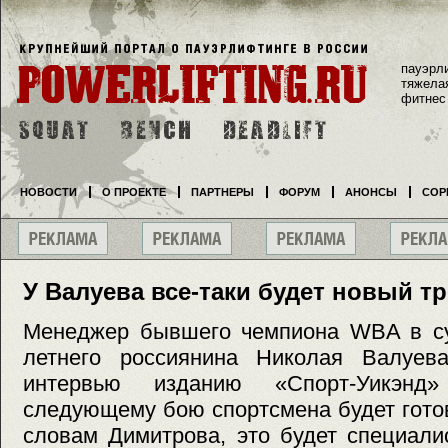
пауэрл
тяжела
фитнес
НОВОСТИ
О ПРОЕКТЕ
ПАРТНЕРЫ
ФОРУМ
АНОНСЫ
СОР
У Валуева все-таки будет новый т
Менеджер бывшего чемпиона WBA в су
летнего россиянина Николая Валуев
интервью изданию «Спорт-Уикэн
следующему бою спортсмена будет гото
словам Димитрова, это будет специали