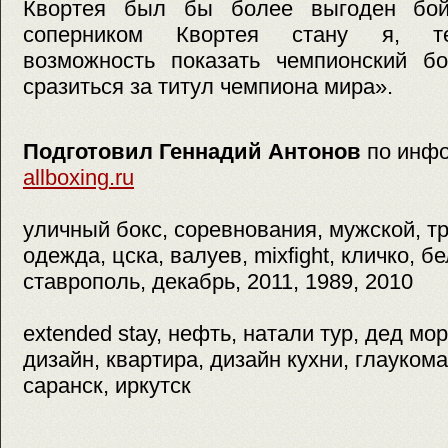
Квортея был бы более выгоден бо
соперником Квортея стану я, те
возможность показать чемпионский б
сразиться за титул чемпиона мира».
Подготовил Геннадий Антонов
по инф
allboxing.ru
уличный бокс, соревнования, мужской, тре
одежда, цска, валуев, mixfight, кличко, б
ставрополь, декабрь, 2011, 1989, 2010
extended stay, нефть, натали тур, дед м
дизайн, квартира, дизайн кухни, глаукома
саранск, иркутск