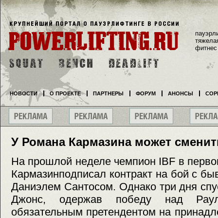
пауэрл
тяжела
фитнес
НОВОСТИ
О ПРОЕКТЕ
ПАРТНЕРЫ
ФОРУМ
АНОНСЫ
СОР
У Романа Кармазина может сменит
На прошлой неделе чемпион IBF в перв
Кармазинподписал контракт на бой с 
Даниэлем Сантосом. Однако три дня сп
Джонс, одержав победу над Рау
обязательным претендентом на принадл