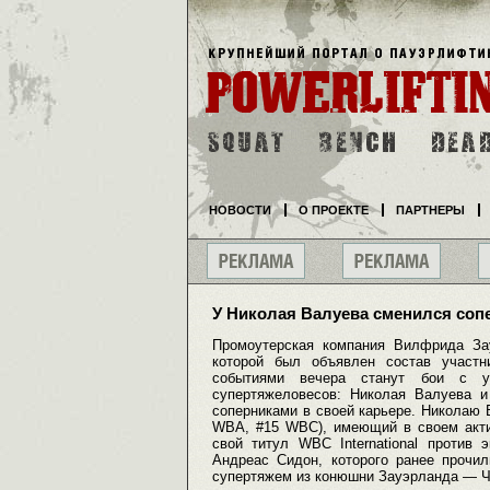
НОВОСТИ
О ПРОЕКТЕ
ПАРТНЕРЫ
У Николая Валуева сменился соп
Промоутерская компания Вилфрида За
которой был объявлен состав участн
событиями вечера станут бои с у
супертяжеловесов: Николая Валуева 
соперниками в своей карьере. Николаю 
WBA, #15 WBC), имеющий в своем акти
свой титул WBC International против
Андреас Сидон, которого ранее прочил
супертяжем из конюшни Зауэрланда — Ч