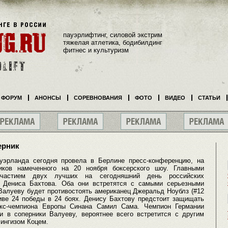
пауэрлифтинг, силовой экстрим
тяжелая атлетика, бодибилдинг
фитнес и культуризм
ФОРУМ
АНОНСЫ
СОРЕВНОВАНИЯ
ФОТО
ВИДЕО
СТАТЬИ
ерник
уэрланда сегодня провела в Берлине пресс-конференцию, на
иков намеченного на 20 ноября боксерского шоу. Главными
частием двух лучших на сегодняшний день российских
и Дениса Бахтова. Оба они встретятся с самыми серьезными
Валуеву будет противостоять американец Джеральд Ноублз (#12
ве 24 победы в 24 боях. Денису Бахтову предстоит защищать
 экс-чемпиона Европы Синана Самил Сама. Чемпион Германии
и в соперники Валуеву, вероятнее всего встретится с другим
ингизом Коцем.