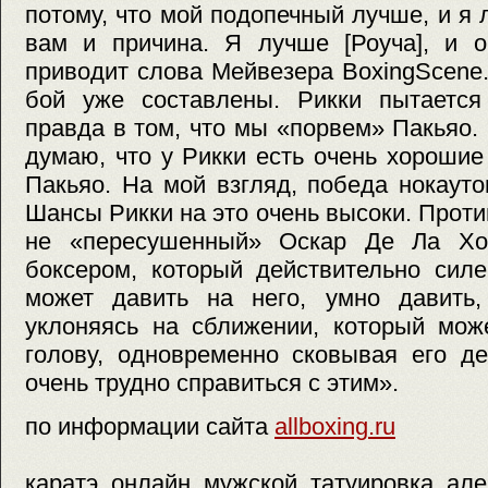
потому, что мой подопечный лучше, и я 
вам и причина. Я лучше [Роуча], и о
приводит слова Мейвезера BoxingScene
бой уже составлены. Рикки пытается
правда в том, что мы «порвем» Пакьяо. 
думаю, что у Рикки есть очень хороши
Пакьяо. На мой взгляд, победа нокаут
Шансы Рикки на это очень высоки. Проти
не «пересушенный» Оскар Де Ла Хой
боксером, который действительно силе
может давить на него, умно давить
уклоняясь на сближении, который мож
голову, одновременно сковывая его де
очень трудно справиться с этим».
по информации сайта
allboxing.ru
каратэ, онлайн, мужской, татуировка, але