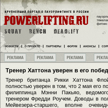
пауэрл
тяжела
фитнес
НОВОСТИ
О ПРОЕКТЕ
ПАРТНЕРЫ
ФОРУМ
АНОНСЫ
СОР
Тренер Хаттона уверен в его побе
Тренер британца Рикки Хаттона Фло
полностью уверен в том, что 2 мая его 
филиппинца Мэнни Пакьяо, ведомог
тренером Фредди Роучем. Доводы в пол
Мейвезера-старшего, вполне очевид