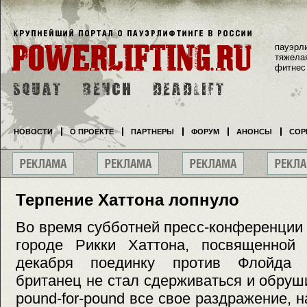
пауэрл
тяжела
фитнес
НОВОСТИ
О ПРОЕКТЕ
ПАРТНЕРЫ
ФОРУМ
АНОНСЫ
СОР
Терпение Хаттона лопнуло
Во время субботней пресс-конференции
городе Рикки Хаттона, посвященной
декабря поединку против Флойда М
британец не стал сдерживаться и обруш
pound-for-pound все свое раздражение, 