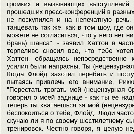
громких и вызывающих выступлений 
прошедших пресс-конференций в разных
не поскупился и на непечатную речь.
танцевать так же, как в том шоу, где о
можете не согласиться, что у него нет н
брань) шанса", - заявил Хаттон в час
терпеливо сносил все, что тебе хотел
Хаттон, обращаясь непосредственно 
усилия были напрасны. Ты (нецензурная 
Когда Флойд захотел перебить и посту
пытаясь привлечь его внимание, Рикк
"Перестать трогать мой (нецензурная 
говорил о моей заднице - как ты ее на
теперь ты хватаешься за мой (нецензур
беспокоиться о тебе, Флойд. Люди част
скучаю ли я по своему шестилетнему с
тренировок. Честно говоря, я целую н