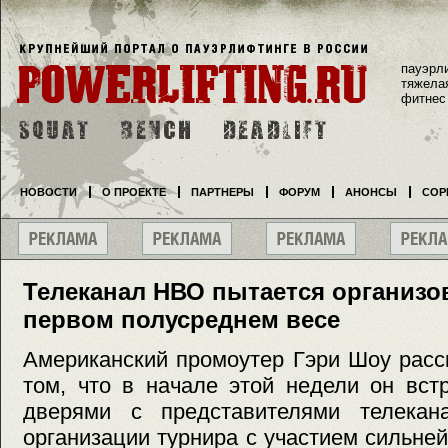
пауэрл
тяжела
фитнес
НОВОСТИ
О ПРОЕКТЕ
ПАРТНЕРЫ
ФОРУМ
АНОНСЫ
СОР
Телеканал НВО пытается организо
первом полусреднем весе
Американский промоутер Гэри Шоу расс
том, что в начале этой недели он вст
дверями с представителями телека
организации турнира с участием сильне