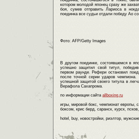
котором молодой японец сразу же захва
боя, сумев отправить Лариоса в нокд
поединка все судьи отдали победу Ао со 
Фото: AFP/Getty Images
В другом поединке, состоявшемся в яп
успешно защитил свой титул, победи
первом раунде. Рефери остановил поеди
после точной серии ударов чемпиона.
успешной защитой своего титула в легча
Верафола Сахапрома.
по информации сайта
allboxing.ru
игры, мировой бокс, чемпионат европы, с
боксом, крис берд, саранск, курск, псков
hotel, buy, новостройки, риэлтор, мужски