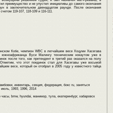
тил преимущество и не упустил инициативы до самого окончания
аун в заключительном двенадцатом раунде. После окончания
счетом 119-107, 118-109 и 116-111.
онском Кобе, чемпион WBC в легчайшем весе Хоцуми Хасегава
в южноафриканца Вуси Малингу техническим нокаутом уже в
нок после того, как претендент в третий раз оказался на полу
 Отметим, что этот поединок стал для Хасегавы уже восьмой
йшем весе, который он отобрал в 2005 году у известного тайца
амбовки, инвентарь, секция, федерация, бокс ru, заняться
, июль, 1993, 1996, 2014
е часы, bmw, hyundai, маникюр, тула, екатеринбург, хабаровск