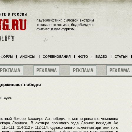
пауэрлифтинг, силовой экстрим
тяжелая атлетика, бодибилдинг
фитнес и культуризм
ФОРУМ
АНОНСЫ
СОРЕВНОВАНИЯ
ФОТО
ВИДЕО
СТАТЬИ
одерживают победы
Images
местный боксер Такахиро Ао победил в матче-реванше чемпиона
скара Лариоса. В октябре прошлого года Лариос победил Ао
15-111, 114-112 и 112-114, однако многочисленные зрители того
и возмущены решением судей, и был назначен матч-реванш, в