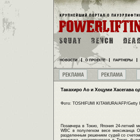
НОВОСТИ
О ПРОЕКТЕ
ПАРТНЕРЫ
Такахиро Ао и Хоцуми Хасегава 
Фото: TOSHIFUMI KITAMURA/AFP/Getty 
Позавчера в Токио, Япония 24-летний 
WBC в полулегком весе мексиканца О
разделенным решением судей со счетом 1
поединка, состоявшегося в Токио, был