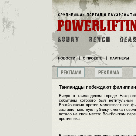
НОВОСТИ
О ПРОЕКТЕ
ПАРТНЕРЫ
Таиландцы побеждают филиппин
Вчера в таиландском городе Накорнр
событием которого был нетитульный 
Вонгйонгкама против малоизвестного ф
заставил местную публику слегка повол
встало на свои места: Вонгйонгкам пере
противника.
В рамках того же шоу еще два местных