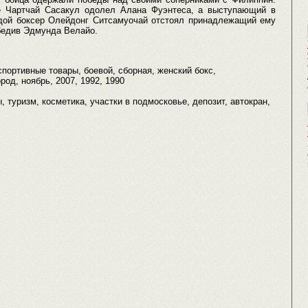
е Чартчай Сасакул одолел Алана Фуэнтеса, а выступающий в
дой боксер Олейдонг Ситсамуочай отстоял принадлежащий ему
бедив Эдмунда Велайо.
 спортивные товары, боевой, сборная, женский бокс,
род, ноябрь, 2007, 1992, 1990
, туризм, косметика, участки в подмосковье, депозит, автокран,