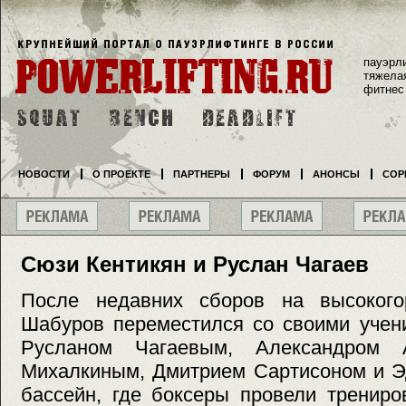
пауэрл
тяжела
фитнес
НОВОСТИ
О ПРОЕКТЕ
ПАРТНЕРЫ
ФОРУМ
АНОНСЫ
СОР
Сюзи Кентикян и Руслан Чагаев
После недавних сборов на высокого
Шабуров переместился со своими учен
Русланом Чагаевым, Александром 
Михалкиным, Дмитрием Сартисоном и Э
бассейн, где боксеры провели трениро