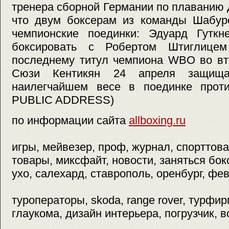
тренера сборной Германии по плаванию 
что двум боксерам из команды Шабуро
чемпионские поединки: Эдуард Гуткн
боксировать с Робертом Штиглице
последнему титул чемпиона WBO во вт
Сюзи Кентикян 24 апреля защищ
наилегчайшем весе в поединке прот
PUBLIC ADDRESS)
по информации сайта
allboxing.ru
игры, мейвезер, проф, журнал, спорттов
товары, миксфайт, новости, заняться бок
ухо, салехард, ставрополь, оренбург, фев
туроператоры, skoda, range rover, турфир
глаукома, дизайн интерьера, погрузчик, 