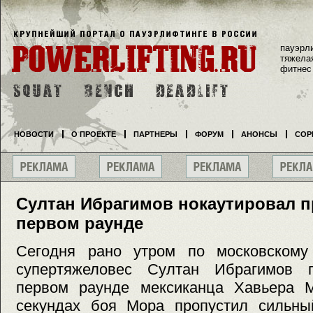
пауэрл
тяжела
фитнес
НОВОСТИ
О ПРОЕКТЕ
ПАРТНЕРЫ
ФОРУМ
АНОНСЫ
СОР
Султан Ибрагимов нокаутировал п
первом раунде
Сегодня рано утром по московскому
супертяжеловес Султан Ибрагимов 
первом раунде мексиканца Хавьера 
секундах боя Мора пропустил сильны