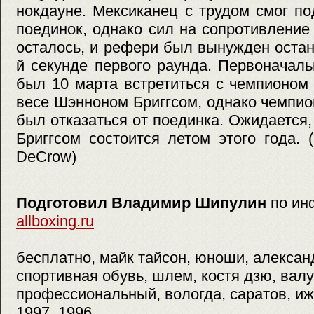
нокдауне. Мексиканец с трудом смог п
поединок, однако сил на сопротивление 
осталось, и рефери был вынужден остан
й секунде первого раунда. Первоначал
был 10 марта встретиться с чемпионо
весе Шэнноном Бриггсом, однако чемпи
был отказаться от поединка. Ожидается,
Бриггсом состоится летом этого года. 
DeCrow)
Подготовил Владимир Шипулин
по ин
allboxing.ru
бесплатно, майк тайсон, юноши, алексан
спортивная обувь, шлем, костя дзю, валу
профессиональный, вологда, саратов, иже
1997, 1996