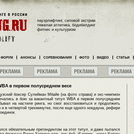
пауэрлифтинг, силовой экстрим
тяжелая атлетика, бодибилдинг
фитнес и культуризм
ФОРУМ
АНОНСЫ
СОРЕВНОВАНИЯ
ФОТО
ВИДЕО
СТАТЬИ
WBA в первом полусреднем весе
узский боксер Сулейман Мбайе (на фото справа) и экс-чемпион
ечались в бою за вакантный титул WBA в первом полусреднем
бывал на настиле ринга, но смог восстановиться и продолжить
о и в четвертой трехминутке, после еще одного нокдауна, рефери
оединок.
лся обязательным претендентом на этот титул, и даже пытался
ля британца Рикки Хаттона дать ему бой. И теперь, когда Хаттон