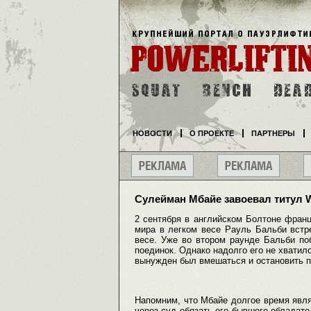
НОВОСТИ
О ПРОЕКТЕ
ПАРТНЕРЫ
Сулейман Мбайе завоевал титул 
2 сентября в английском Болтоне франц
мира в легком весе Рауль Бальби встр
весе. Уже во втором раунде Бальби по
поединок. Однако надолго его не хватил
вынужден был вмешаться и остановить п
Напомним, что Мбайе долгое время явля
через суд обязать его бывшего обладате