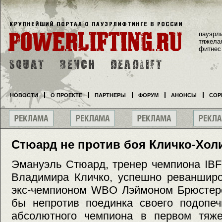
пауэрл
тяжела
фитнес
НОВОСТИ
О ПРОЕКТЕ
ПАРТНЕРЫ
ФОРУМ
АНОНСЫ
СОР
Стюард не против боя Кличко-Хо
Эмануэль Стюард, тренер чемпиона IBF
Владимира Кличко, успешно реванширо
экс-чемпионом WBO Лэймоном Брюстеро
бы непротив поединка своего подопеч
абсолютного чемпиона в первом тяж