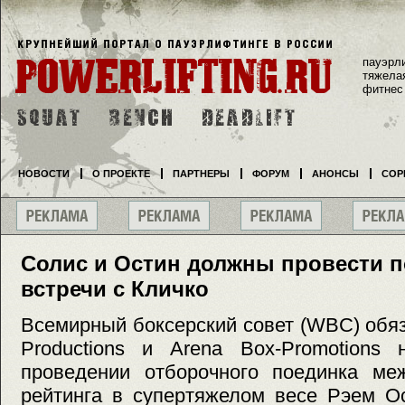
пауэрл
тяжела
фитнес
НОВОСТИ
О ПРОЕКТЕ
ПАРТНЕРЫ
ФОРУМ
АНОНСЫ
СОР
Солис и Остин должны провести п
встречи с Кличко
Всемирный боксерский совет (WBC) обя
Productions и Arena Box-Promotions 
проведении отборочного поединка м
рейтинга в супертяжелом весе Рэем О