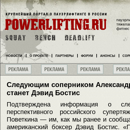
пауэрл
тяжела
фитнес
НОВОСТИ
О ПРОЕКТЕ
ПАРТНЕРЫ
ФОРУМ
АНОНСЫ
СОР
Следующим соперником Александ
станет Дэвид Бостис
Подтверждена информация о сле
перспективного российского супертя
Поветкина — им, как мы ранее и сообщ
американский боксер Дэвид Бостис. «