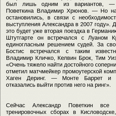
был лишь одним из вариантов, —
Поветкина Владимир Хрюнов. — Но на
остановились, в связи с необходимос
выступления Александра в 2007 году». Д
это будет уже вторая поездка в Германи
Штутгарте он встречался с Луаном К
единогласным решением судей. За сво
Бостис встречался с таким извест
Владимир Кличко, Келвин Брок, Тим Уи
«Очень тяжело найти достойного соперн
отметил матчмейкер промоутерской комп
Хаген Деринг. — Монте Баррет и 
отказались выйти против него на ринг».
Сейчас Александр Поветкин все
тренировочных сборах в Кисловодске