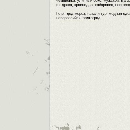
чемпионка, уличный бокс, мужской, мага
ru, драка, краснодар, хабаровск, новгород
hotel, дед мороз, натали тур, модная од
новороссийск, волгоград