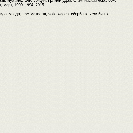
зин, мухамед али, секция, прямой удар, олимпийский бокс, бокс
, март, 1990, 1994, 2015
ежда, мазда, лом металла, volkswagen, сбербанк, челябинск,