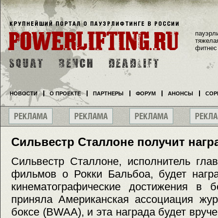
пауэрл
тяжела
фитнес
НОВОСТИ
О ПРОЕКТЕ
ПАРТНЕРЫ
ФОРУМ
АНОНСЫ
СОР
Сильвестр Сталлоне получит награ
Сильвестр Сталлоне, исполнитель гла
фильмов о Рокки Бальбоа, будет нагр
кинематографические достижения в б
приняла Американская ассоциация жур
боксе (BWAA), и эта награда будет вруч