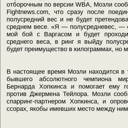
отборочным по версии WBA, Мозли сооб
Fightnews.com, что сразу после поеди
полусредний вес и не будет претендов
среднем весе. «Я — полусредневес, — 
мой бой с Варгасом и будет проходи
среднего веса, в ринг я выйду полуср
будет преимущество в килограммах, но м
В настоящее время Мозли находится в 
бывшего абсолютного чемпиона ми
Бернарда Хопкинса и помогает ему го
против Джермена Тейлора. Мозли сооб
спарринг-партнером Хопкинса, и опро
ссорах, якобы имевших место между ним