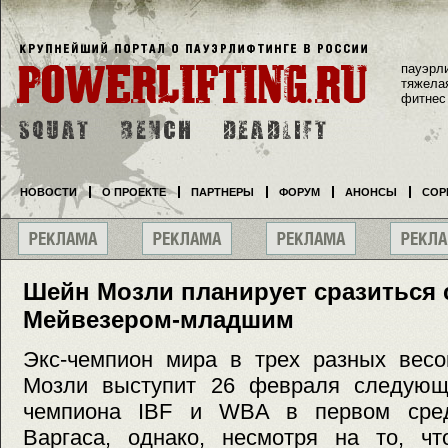
пауэрл
тяжела
фитнес
НОВОСТИ
О ПРОЕКТЕ
ПАРТНЕРЫ
ФОРУМ
АНОНСЫ
СОР
Шейн Мозли планирует сразиться
Мейвезером-младшим
Экс-чемпион мира в трех разных весо
Мозли выступит 26 февраля следующе
чемпиона IBF и WBA в первом сре
Варгаса, однако, несмотря на то, чт