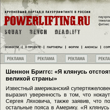
пауэрл
тяжела
фитнес
НОВОСТИ
О ПРОЕКТЕ
ПАРТНЕРЫ
ФОРУМ
АНОНСЫ
СОР
Шеннон Бриггс: «Я клянусь отстоя
великой страны»
Известный американский супертяжелове
выразил уверенность в том, что нока
Сергея Ляховича, также заявив, что п
остальные пояса в Америку. «Я клянусь