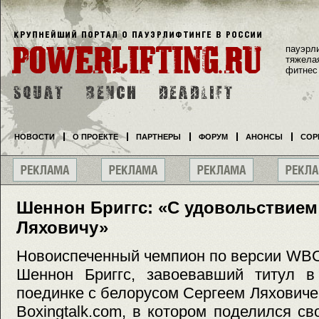
пауэрл
тяжела
фитнес
НОВОСТИ
О ПРОЕКТЕ
ПАРТНЕРЫ
ФОРУМ
АНОНСЫ
СОР
Шеннон Бриггс: «С удовольствием
Ляховичу»
Новоиспеченный чемпион по версии WBO
Шеннон Бриггс, завоевавший титул 
поединке с белорусом Сергеем Ляховиче
Boxingtalk.com, в котором поделился с