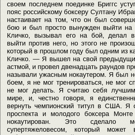
своем последнем поединке Бриггс усту
пояс российскому боксеру Султану Ибра
настаивает на том, что он был соверш
бою и был просто вынужден выйти на 
Кличко, вызывал его на бой, делал в
выйти против него, но этого не произо
который в прошлом году был одним из к
Кличко. — Я вышел на свой предыдущи
астмой, и провел двенадцать раундов пр
называли ужасным нокаутером. Я был н
боем, я не мог тренироваться, не мог с
не мог делать. Я считаю себя лучшим
мире, и, честно говоря, я единствен
вернуть чемпионский титул в США. Я 
проспекта и молодого боксера Монте
нокаутирован. Это сделало м
супертяжеловесом, который может