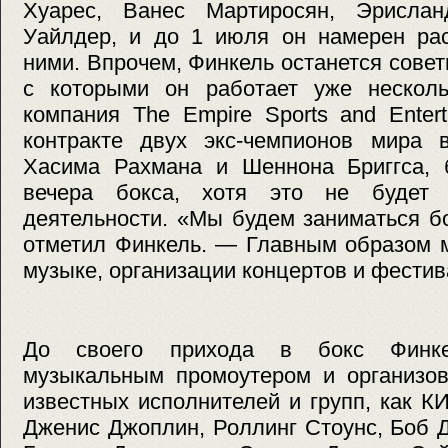
Хуарес, Ванес Мартиросян, Эрисла
Уайлдер, и до 1 июля он намерен рас
ними. Впрочем, Финкель останется совет
с которыми он работает уже несколь
компания The Empire Sports and Enter
контракте двух экс-чемпионов мира 
Хасима Рахмана и Шеннона Бриггса, б
вечера бокса, хотя это не будет
деятельности. «Мы будем заниматься б
отметил Финкель. — Главным образом 
музыке, организации концертов и фестив
До своего прихода в бокс Финк
музыкальным промоутером и организов
известных исполнителей и групп, как 
Дженис Джоплин, Роллинг Стоунс, Боб 