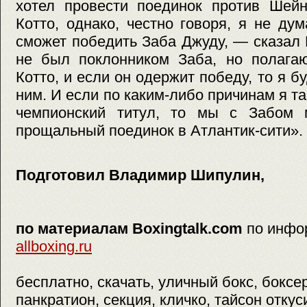
хотел провести поединок против Шей
Котто, однако, честно говоря, я не ду
сможет победить Заба Джуду, — сказал
не был поклонником Заба, но полагаю
Котто, и если он одержит победу, то я б
ним. И если по каким-либо причинам я та
чемпионский титул, то мы с Забом 
прощальный поединок в Атлантик-сити».
Подготовил Владимир Шипулин,
по материалам Boxingtalk.com
по инфо
allboxing.ru
бесплатно, скачать, уличный бокс, боксе
панкратион, секция, кличко, тайсон откус