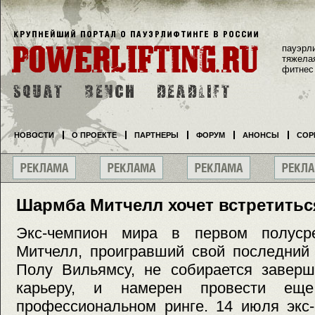
пауэрл
тяжела
фитнес
НОВОСТИ
О ПРОЕКТЕ
ПАРТНЕРЫ
ФОРУМ
АНОНСЫ
СОР
Шармба Митчелл хочет встретиться
Экс-чемпион мира в первом полус
Митчелл, проигравший свой последний
Полу Вильямсу, не собирается заверш
карьеру, и намерен провести ещ
профессиональном ринге. 14 июля экс