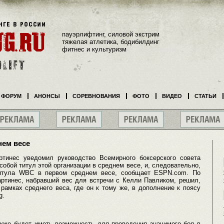
пауэрлифтинг, силовой экстрим
тяжелая атлетика, бодибилдинг
фитнес и культуризм
ФОРУМ
АНОНСЫ
СОРЕВНОВАНИЯ
ФОТО
ВИДЕО
СТАТЬИ
нем весе
ртинес уведомил руководство Всемирного боксерского совета
собой титул этой организации в среднем весе, и, следовательно,
титула WBC в первом среднем весе, сообщает ESPN.com. По
ртинес, набравший вес для встречи с Келли Павликом, решил,
рамках среднего веса, где он к тому же, в дополнение к поясу
g.
акже будет иметь возможность для проведения значимого боя в