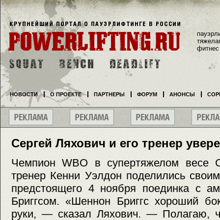
пауэрл
тяжела
фитнес
НОВОСТИ
О ПРОЕКТЕ
ПАРТНЕРЫ
ФОРУМ
АНОНСЫ
СОР
Сергей Ляхович и его тренер увер
Чемпион WBO в супертяжелом весе С
тренер Кенни Уэлдон поделились свои
предстоящего 4 ноября поединка с а
Бриггсом. «Шеннон Бриггс хороший бо
руки, — сказал Ляхович. — Полагаю, ч