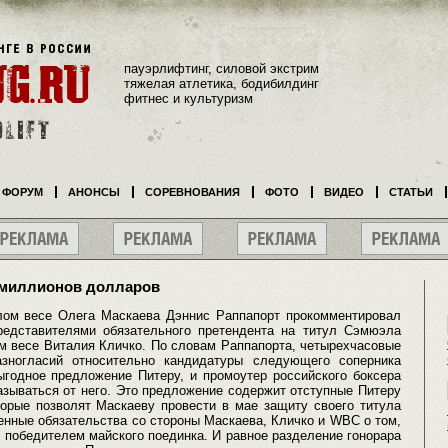
пауэрлифтинг, силовой экстрим
тяжелая атлетика, бодибилдинг
фитнес и культуризм
ФОРУМ
АНОНСЫ
СОРЕВНОВАНИЯ
ФОТО
ВИДЕО
СТАТЬИ
 миллионов долларов
ом весе Олега Маскаева Дэннис Раппапорт прокомментировал
редставителями обязательного претендента на титул Сэмюэла
м весе Виталия Кличко. По словам Раппапорта, четырехчасовые
зногласий относительно кандидатуры следующего соперника
ыгодное предложение Питеру, и промоутер российского боксера
казываться от него. Это предложение содержит отступные Питеру
торые позволят Маскаеву провести в мае защиту своего титула
енные обязательства со стороны Маскаева, Кличко и WBC о том,
с победителем майского поединка. И равное разделение гонорара