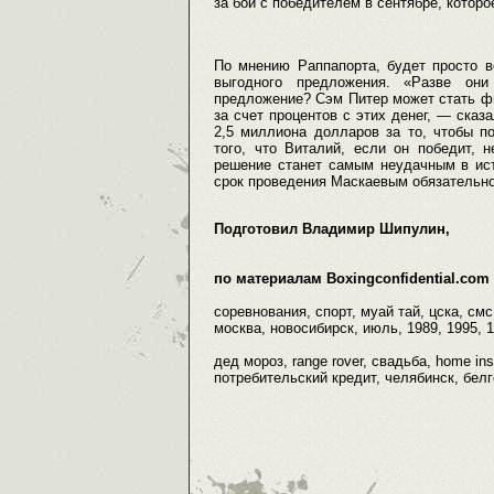
за бой с победителем в сентябре, котор
По мнению Раппапорта, будет просто в
выгодного предложения. «Разве они
предложение? Сэм Питер может стать ф
за счет процентов с этих денег, — сказ
2,5 миллиона долларов за то, чтобы п
того, что Виталий, если он победит, 
решение станет самым неудачным в ист
срок проведения Маскаевым обязательной
Подготовил Владимир Шипулин,
по материалам Boxingconfidential.com
соревнования, спорт, муай тай, цска, смс
москва, новосибирск, июль, 1989, 1995, 
дед мороз, range rover, свадьба, home in
потребительский кредит, челябинск, белг