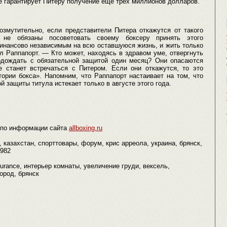
ое гарантирует Питеру получение еще трех миллионов долларов.
озмутительно, если представители Питера откажутся от такого
 не обязаны посоветовать своему боксеру принять этого
инансово независимым на всю оставшуюся жизнь, и жить только
ал Раппапорт. — Кто может, находясь в здравом уме, отвергнуть
одождать с обязательной защитой один месяц? Они опасаются
не станет встречаться с Питером. Если они откажутся, то это
ории бокса». Напомним, что Раппапорт настаивает на том, что
 защиты титула истекает только в августе этого года.
по информации сайта
allboxing.ru
, казахстан, спорттовары, форум, крис арреола, украина, брянск,
1982
surance, интерьер комнаты, увеличение груди, вексель,
ород, брянск