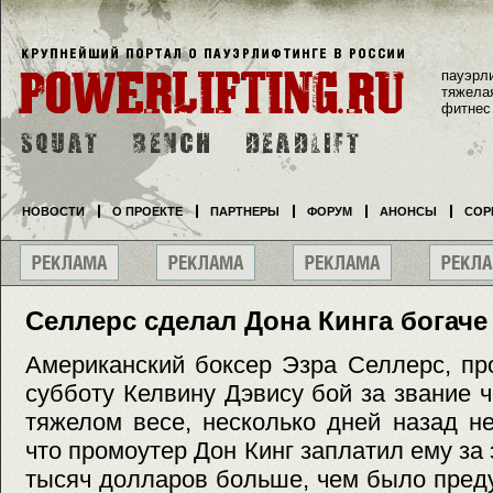
пауэрл
тяжела
фитнес
НОВОСТИ
О ПРОЕКТЕ
ПАРТНЕРЫ
ФОРУМ
АНОНСЫ
СОР
Селлерс сделал Дона Кинга богаче
Американский боксер Эзра Селлерс, п
субботу Келвину Дэвису бой за звание 
тяжелом весе, несколько дней назад н
что промоутер Дон Кинг заплатил ему за
тысяч долларов больше, чем было пред