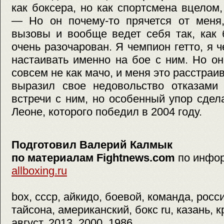
как боксера, но как спортсмена вцелом
— Но он почему-то прячется от меня,
вызовы и вообще ведет себя так, как 
очень разочарован. Я чемпион гетто, я 
настаивать именно на бое с ним. Но он
совсем не как мачо, и меня это расстраи
выразил свое недовольство отказами 
встречи с ним, но особенный упор сде
Леоне, которого победил в 2004 году.
Подготовил Валерий Калмык
по материалам Fightnews.com
по инфо
allboxing.ru
box, ссср, айкидо, боевой, команда, росс
тайсона, американский, бокс ru, казань, 
август, 2013, 2000, 1986