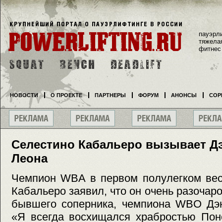
пауэрл
тяжела
фитнес
НОВОСТИ
О ПРОЕКТЕ
ПАРТНЕРЫ
ФОРУМ
АНОНСЫ
СОР
Селестино Кабальеро вызывает Дэ
Леона
Чемпион WBA в первом полулегком вес
Кабальеро заявил, что он очень разочар
бывшего соперника, чемпиона WBO Дэн
«Я всегда восхищался храбростью Пон