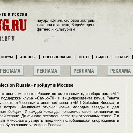
пауэрлифтинг, силовой экстрим
тяжелая атлетика, бодибилдинг
фитнес и культуризм
ФОРУМ
АНОНСЫ
СОРЕВНОВАНИЯ
ФОТО
ВИДЕО
СТАТЬИ
lection Russia» пройдут в Москве
 8 этапы чемпионата России по смешанным единоборствам «M-1
и поддержке клуба «Самбо-70» и вице-президента клуба Рената
шесть отборочных этапов чемпионата «M-1 Selection Russia», в
х встреч. Чемпионат открыл новые молодые звезды и дал
ным бойцам. У каждой команды появились свои поклонники не
сей стране. До финала осталось всего три отборочных этапа. 7 и
кам миксфайта увидеть поединки полюбившихся спортсменов и
орьбу за звание чемпиона России.