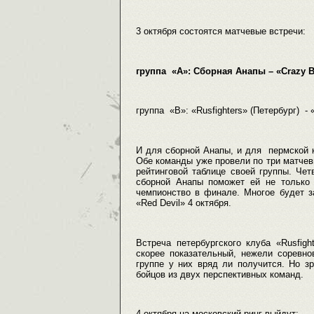
3 октября состоятся матчевые встречи:
группа «А»: Сборная Анапы – «Crazy B
группа «В»: «Rusfighters» (Петербург) -
И для сборной Анапы, и для пермской к
Обе команды уже провели по три матчев
рейтинговой таблице своей группы. Чет
сборной Анапы поможет ей не только 
чемпионство в финале. Многое будет з
«Red Devil» 4 октября.
Встреча петербургского клуба «Rusfig
скорее показательный, нежели соревно
группе у них вряд ли получится. Но з
бойцов из двух перспективных команд.
4 октября на московский ринг выйдут: