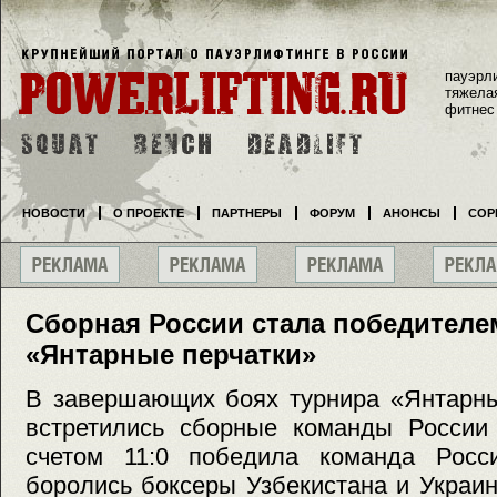
пауэрл
тяжела
фитнес
НОВОСТИ
О ПРОЕКТЕ
ПАРТНЕРЫ
ФОРУМ
АНОНСЫ
СОР
Сборная России стала победителе
«Янтарные перчатки»
В завершающих боях турнира «Янтарны
встретились сборные команды России
счетом 11:0 победила команда Росс
боролись боксеры Узбекистана и Украи