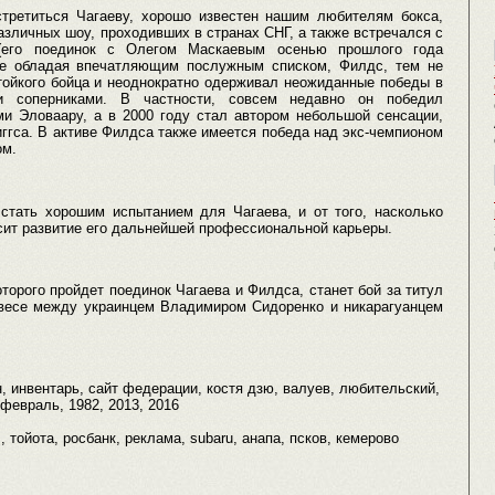
третиться Чагаеву, хорошо известен нашим любителям бокса,
азличных шоу, проходивших в странах СНГ, а также встречался с
(его поединок с Олегом Маскаевым осенью прошлого года
Не обладая впечатляющим послужным списком, Филдс, тем не
тойкого бойца и неоднократно одерживал неожиданные победы в
и соперниками. В частности, совсем недавно он победил
ми Эловаару, а в 2000 году стал автором небольшой сенсации,
ггса. В активе Филдса также имеется победа над экс-чемпионом
ом.
тать хорошим испытанием для Чагаева, и от того, насколько
исит развитие его дальнейшей профессиональной карьеры.
орого пройдет поединок Чагаева и Филдса, станет бой за титул
м весе между украинцем Владимиром Сидоренко и никарагуанцем
н, инвентарь, сайт федерации, костя дзю, валуев, любительский,
 февраль, 1982, 2013, 2016
s, тойота, росбанк, реклама, subaru, анапа, псков, кемерово