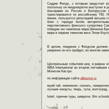
Седрик Филдс, с которым предстоит вс
поскольку он неоднократно выступал в р
боксерами из России и Белоруссии 
транслировался по российскому ТВ). 
менее, пользуется репутацией весьма с
боях с гораздо более авторитетным
перспективного финского супертяжа Са
победив экс-чемпиона мира Шеннона Бри
мира в первом тяжелом весе Элом Коул
В целом, поединок с Филдсом должен с
уверенно он его пройдет, во многом зав
Центральным событием шоу, в рамках кот
WBA International во втором легчайше
Мозесом Кастро.
по информации сайта
allboxing.ru
муай тай, чемпионат, скачать, панкратио
лучшие нокауты, тверь, тула, волгоград,
hotel, горячие туры, шевроле, film school