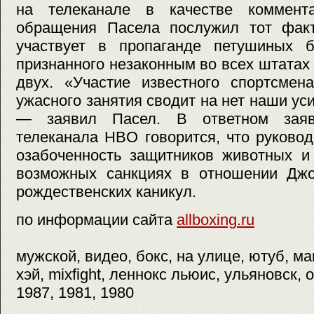
на телеканале в качестве коммент
обращения Пасела послужил тот факт
участвует в пропаганде петушиных 
признанного незаконным во всех штата
двух. «Участие известного спортсмен
ужасного занятия сводит на нет наши ус
— заявил Пасел. В ответном заяв
телеканала HBO говорится, что руково
озабоченность защитников животных и
возможных санкциях в отношении Джо
рождественских каникул.
по информации сайта
allboxing.ru
мужской, видео, бокс, на улице, ютуб, м
хэй, mixfight, леннокс льюис, ульяновск, 
1987, 1981, 1980