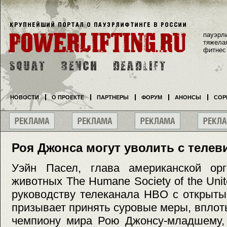
пауэрл
тяжела
фитнес
НОВОСТИ
О ПРОЕКТЕ
ПАРТНЕРЫ
ФОРУМ
АНОНСЫ
СОР
Роя Джонса могут уволить с телев
Уэйн Пасел, глава американской ор
животных The Humane Society of the Unit
руководству телеканала HBO с открыты
призывает принять суровые меры, вплоть
чемпиону мира Рою Джонсу-младшему,