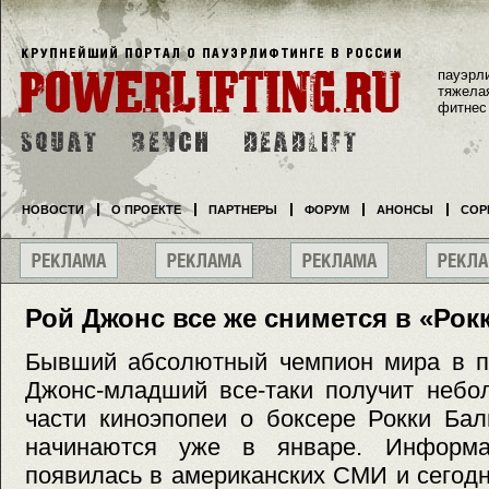
пауэрл
тяжела
фитнес
НОВОСТИ
О ПРОЕКТЕ
ПАРТНЕРЫ
ФОРУМ
АНОНСЫ
СОР
Рой Джонс все же снимется в «Рокк
Бывший абсолютный чемпион мира в п
Джонс-младший все-таки получит небо
части киноэпопеи о боксере Рокки Бал
начинаются уже в январе. Информ
появилась в американских СМИ и сегод